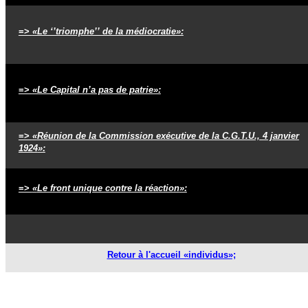
=>
«Le ‘’triomphe’’ de la médiocratie»:
=>
«Le Capital n’a pas de patrie»:
=>
«
Réunion de la Commission exécutive de la C.G.T.U., 4 janvier
1924
»:
=>
«
Le front unique contre la réaction
»:
Retour à l'accueil «individus»;