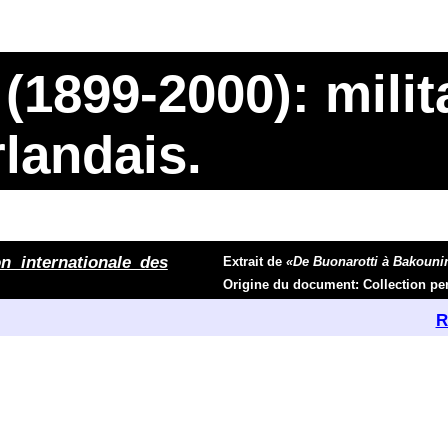
1899-2000): milita
rlandais.
on internationale des
Extrait de
«De Buonarotti à Bakounin
Origine du document: Collection per
R