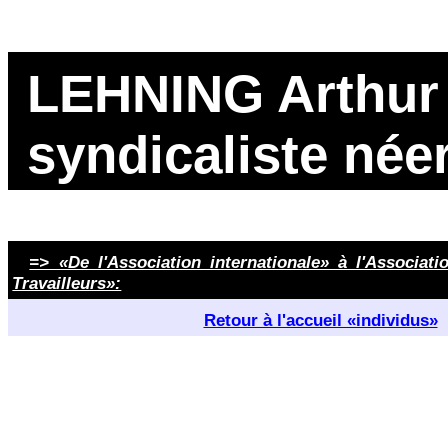
LEHNING Arthur (
syndicaliste née
=> «De l'Association internationale» à l'Associati
Travailleurs»:
Retour à l'accueil «individus»