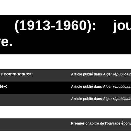
1913-1960): jour
re.
ntres communaux»
:
Article publié dans
Alger républicai
me»
:
Article publié dans
Alger républicai
Article publié dans
Alger républicai
Premier chapitre de l’ouvrage épo