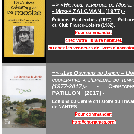
=> «Histoire véridique de Moshé
- Moshé ZALCMAN
(1977) -
-
Éditions Recherches (1977) - Édition
du Club France-Loisirs (1982).
Pour commander:
chez votre libraire habituel,
ou chez les vendeurs de livres d'occasio
=> «Les Ouvriers du Jardin – Un
coopérative à l’épreuve du temp
(1977-2017)»
- Christoph
PATILLON
(2017) -
-
Éditions du Centre d’Histoire du Travai
de NANTES.
Pour commander:
http://cht-nantes.org/