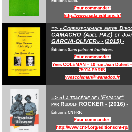
Éditions Nada.
Pour commander:
http://www.nada-editions.fr/
=> «Correspondance entre Dieg
CAMACHO (Abel PAZ) et Jua
GARCIA-OLIVER» - (2015) -
Éditions
Sans patrie ni frontières
.
Pour commander:
Yves COLEMAN – 10 rue Jean Dolent 
75014 PARIS.
yvescoleman@wanadoo.fr
=> «La tragédie de l’Espagne"
par Rudolf ROCKER - (2016) -
Éditions CNT-RP.
Pour commander:
http://www.cnt-f.org/editionscnt-rp/