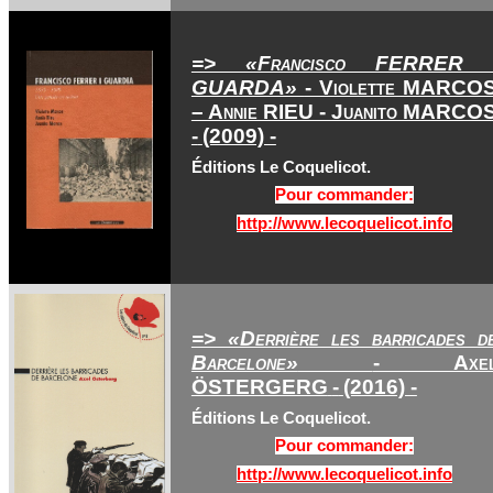
=> «Francisco FERRER 
GUARDA»
- Violette MARCO
– Annie RIEU - Juanito MARCO
-
(2009) -
Éditions Le Coquelicot.
Pour commander:
http://www.lecoquelicot.info
=> «Derrière les barricades d
Barcelone»
- Axe
ÖSTERGERG
-
(2016) -
Éditions Le Coquelicot.
Pour commander:
http://www.lecoquelicot.info