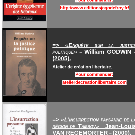
Pour commander:
http://www.editionsjcgodefroy.fr/
=>
«
Enquête sur la justic
politique
»
William GODWIN
–
(2005).
Atelier de création libertaire.
Pour commander:
atelierdecreationlibertaire.com
=>
«
L’insurrection paysanne de l
région de Tambov
»
Jean-Loui
–
VAN REGEMORTER
(2000).
–