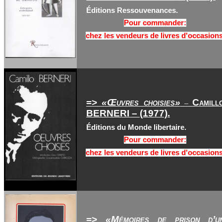
Éditions Ressouvenances.
Pour commander:
chez les vendeurs de livres d'occasions
=>
«Œ
uvres choisies
»
C
amill
–
BERNERI – (1977).
Éditions du Monde libertaire.
Pour commander:
chez les vendeurs de livres d'occasions
=>
«M
émoires de prison d’u