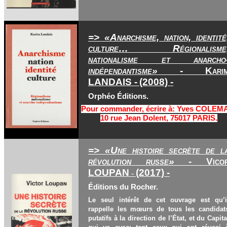
=> «Anarchisme, nation, identité
culture… Régionalisme
nationalisme et anarcho
indépendantisme»
- Kari
LANDAIS -
(2008) -
Orphéo Éditions.
Pour commander, écrire à: Yves COLEM
10 rue Jean Dolent, 75017 PARIS.
=> «Une histoire secrète de l
révolution russe»
- Vico
LOUPAN
(2017) -
-
Éditions du Rocher.
Le seul intérêt de cet ouvrage est qu’i
rappelle les mœurs de tous les candidat
putatifs à la direction de l’État, et du Capita