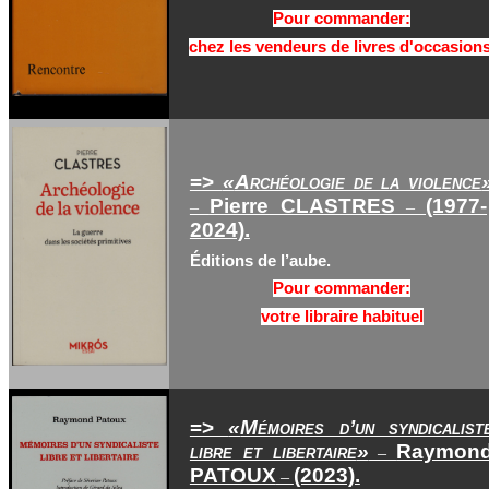
Pour commander:
chez les vendeurs de livres d'occasions
=>
«
Archéologie de la violence
Pierre CLASTRES
(1977-
–
–
2024).
Éditions de l’aube.
Pour commander:
votre libraire habituel
=>
«
Mémoires d’un syndicalist
libre et libertaire
»
Raymon
–
PATOUX
(2023).
–