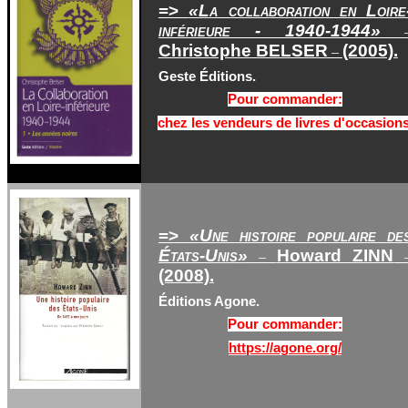
=>
«
La collaboration en Loire
inférieure - 1940-1944
»
Christophe BELSER
(2005).
–
Geste Éditions.
Pour commander:
chez les vendeurs de livres d'occasions
=>
«
Une histoire populaire de
États-Unis
»
Howard ZINN
–
(2008).
Éditions Agone.
Pour commander:
https://agone.org/