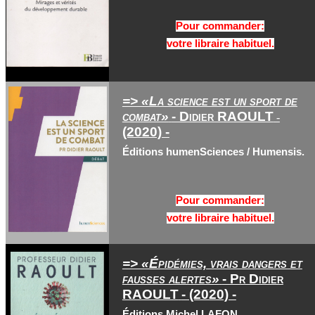
Pour commander:
votre libraire habituel.
=> «La science est un sport de
combat»
- Didier RAOULT
-
(2020) -
Éditions humenSciences / Humensis.
Pour commander:
votre libraire habituel.
=> «Épidémies, vrais dangers et
fausses alertes»
- Pr Didier
RAOULT
- (2020) -
Éditions Michel LAFON.