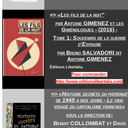
=> «Les fils de la nuit"
par Antoine GIMENEZ et les
Giménologues - (2016) -
Tome 1:
Souvenirs de la guerre
d’Espagne
par Bruno SALVADORI dit
Antoine GIMENEZ
Éditions Libertalia.
Pour commander:
http://www.editionslibertalia.com/
=> «Histoire secrète du patronat
de 1945 à nos jours - Le vrai
visage du capitalisme français»
sous la direction de:
Benoit COLLOMBAT et David