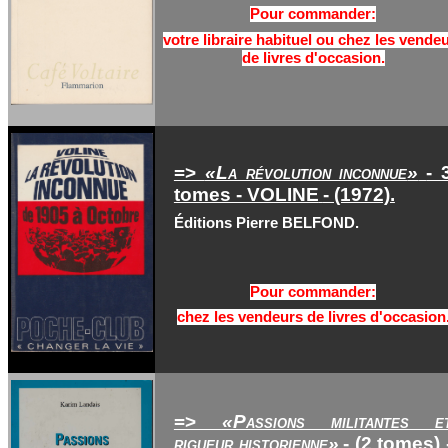
Pour commander:
votre libraire habituel ou chez les vende
de livres d'occasion.
=>
«La révolution inconnue
»
- 
tomes - VOLINE
- (1972).
Éditions Pierre BELFOND.
Pour commander:
chez les vendeurs de livres d'occasion
=>
«Passions militantes e
rigueur historienne»
- (2 tomes) 