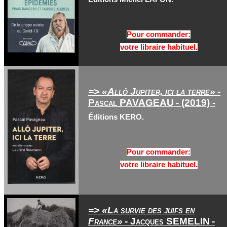
Pour commander:
votre libraire habituel.
=> «Allô Jupiter, ici la terre»
-
Pascal PAVAGEAU
- (2019) -
Éditions KERO.
Pour commander:
votre libraire habituel.
=> «La survie des juifs en
France»
- Jacques SEMELIN
-