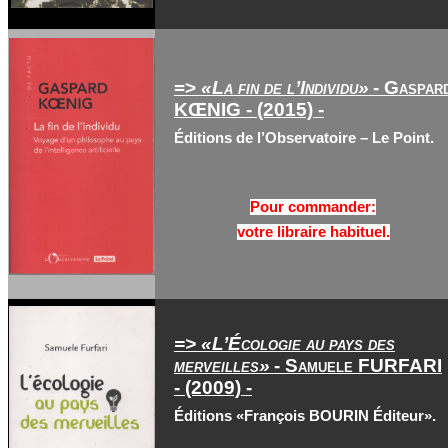
=>
«La fin de l’Individu»
- Gaspar
KŒNIG - (2015) -
Éditions de l’Observatoire – Le Point.
Pour commander:
votre libraire habituel.
=> «L’Écologie au pays des
merveilles»
- Samuele FURFARI
- (2009) -
Éditions «François BOURIN Éditeur».