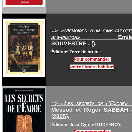
=>
«
Mémoires d’un sans-culott
bas-breton
»
Émil
–
SOUVESTRE
().
–
Éditions Terre de brume.
Pour commander:
votre libraire habituel
=>
«
Les secrets de l’Exode
»
Messod et Roger SABBAH
(2005).
Éditions Jean-Cyrille GODEFROY.