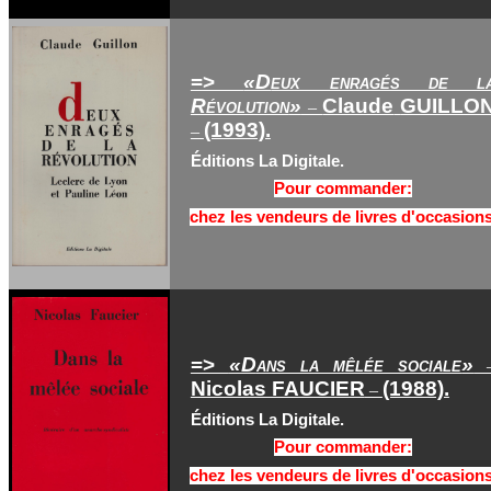
=>
«D
eux enragés de l
Révolution
»
Claude
GUILLO
–
(1993).
–
Éditions La Digitale.
Pour commander:
chez les vendeurs de livres d'occasions
=>
«D
ans la mêlée sociale
»
Nicolas FAUCIER
(1988).
–
Éditions La Digitale.
Pour commander:
chez les vendeurs de livres d'occasions