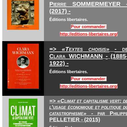
Pierre SOMMERMEYER 
(2017) -
Éditions libertaires.
Pour commander:
http://editions-libertaires.org/
=> «Textes choisis»
- d
Clara WICHMANN
-
(1885
1922) -
Éditions libertaires.
Pour commander:
http://editions-libertaires.org/
=> «Climat et capitalisme vert: d
l'usage économique et politique d
catastrophisme» -
par Philipp
PELLETIER - (2015)