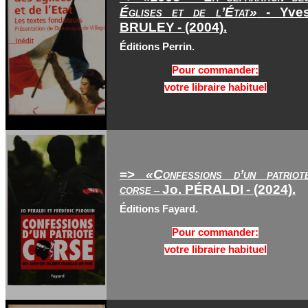
Églises et de l’État»
- Yve
BRULEY
- (200
4
).
Éditions Perrin.
Pour commander:
votre libraire habituel
=>
«Confessions d’un patriot
corse
Jo. PÉRALDI
- (2024).
–
Éditions Fayard.
Pour commander:
votre libraire habituel