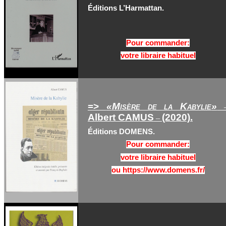
Éditions L’Harmattan.
Pour commander:
votre libraire habituel
=>
«
Misère de la Kabylie
»
Albert CAMUS
(2020).
–
Éditions DOMENS.
Pour commander:
votre libraire habituel
ou https://www.domens.fr/