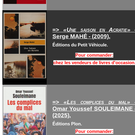
=>
«Une saison en Acratie»
Serge MAHÉ
- (2009).
Éditions du Petit Véhicule.
Pour commander:
chez les vendeurs de livres d'occasion
=>
«Les complices du mal»
Omar Youssef SOULEIMANE
(2025).
Éditions Plon.
Pour commander: