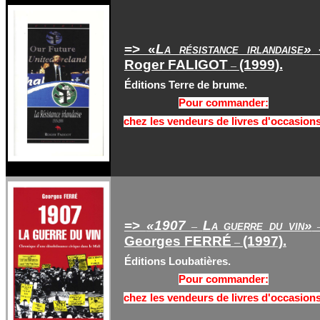
=> «
La résistance irlandaise
»
Roger FALIGOT
(1999).
–
Éditions Terre de brume.
Pour commander:
chez les vendeurs de livres d'occasions
=>
«1907
La guerre du vin»
–
Georges FERRÉ
(1997).
–
Éditions Loubatières.
Pour commander:
chez les vendeurs de livres d'occasions