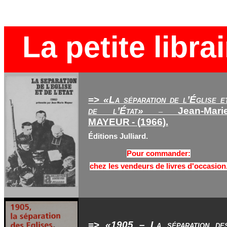
La petite librai
=>
«La séparation de l’Église e
de l’État»
Jean-Mari
–
MAYEUR
- (
1966
).
Éditions Julliard.
Pour commander:
chez les vendeurs de livres d'occasion
=>
«1905 – La séparation de