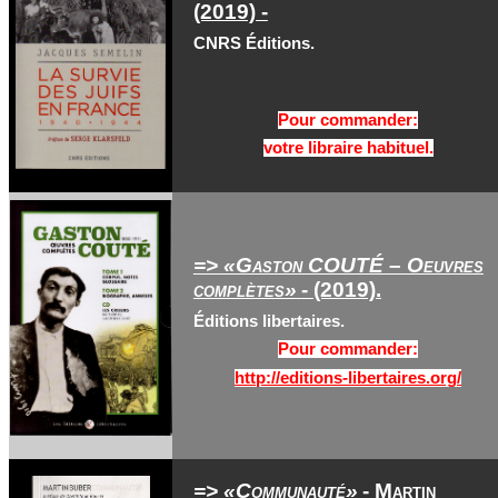
(2019) -
CNRS Éditions.
Pour commander:
votre libraire habituel.
=> «Gaston COUTÉ – Oeuvres
complètes»
- (2019).
Éditions libertaires.
Pour commander:
http://editions-libertaires.org/
=> «Communauté»
- Martin