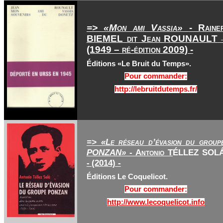
=> «Mon ami Vassia»
- Raine
BIEMEL dit Jean ROUNAULT
(1949 – ré-édition 2009) -
Éditions «Le Bruit du Temps».
Pour commander:
http://lebruitdutemps.fr/
=> «Le réseau d’évasion du group
PONZAN»
- Antonio T
ÉLLEZ SOL
-
(2014) -
Éditions Le Coquelicot.
Pour commander:
http://www.lecoquelicot.info