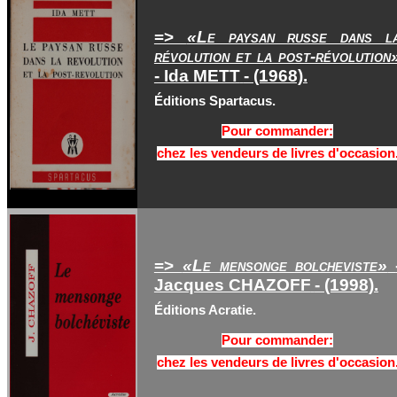
=>
«Le paysan russe dans l
révolution et la post-révolution
- Ida METT
- (1968).
Éditions Spartacus.
Pour commander:
chez les vendeurs de livres d'occasion
=>
«Le mensonge bolcheviste»
Jacques CHAZOFF
- (1998).
Éditions Acratie.
Pour commander:
chez les vendeurs de livres d'occasion