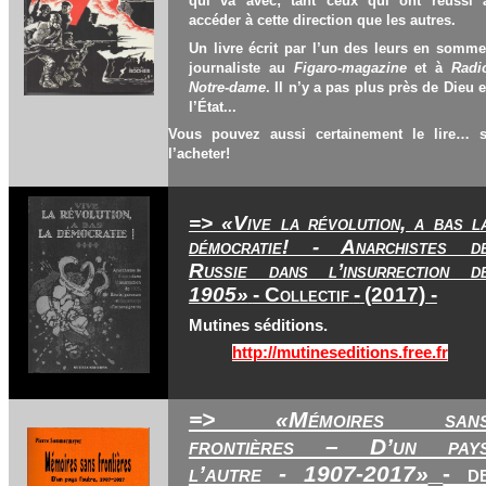
qui va avec; tant ceux qui ont réussi 
accéder à cette direction que les autres.
Un livre écrit par l’un des leurs en somme
journaliste au
Figaro-magazine
et à
Radi
Notre-dame
. Il n’y a pas plus près de Dieu e
l’État...
Vous pouvez aussi certainement le lire… 
l’acheter!
=> «Vive la révolution, a bas l
démocratie! - Anarchistes d
Russie dans l’insurrection d
1905»
- Collectif
-
(2017) -
Mutines séditions.
http://mutineseditions.free.fr
=> «Mémoires san
frontières – D’un pay
l’autre - 1907-2017»
- d