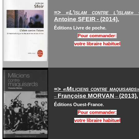
=>
«L’islam contre l’islam»
Antoine SFEIR
- (2014).
Éditions Livre de poche.
Pour commander:
votre libraire habituel
=>
«
Miliciens contre maquisards
Françoise MORVAN
(2013).
–
–
Éditions Ouest-France.
Pour commander:
votre libraire habituel